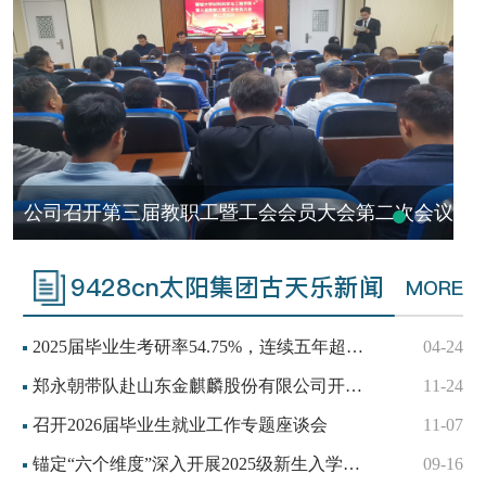
公司召开第三届教职工暨工会会员大会第二次会议
9428cn太阳集团古天乐新闻
MORE
2025届毕业生考研率54.75%，连续五年超过50%！
04-24
郑永朝带队赴山东金麒麟股份有限公司开展访企拓岗专项行动
11-24
召开2026届毕业生就业工作专题座谈会
11-07
锚定“六个维度”深入开展2025级新生入学教育
09-16