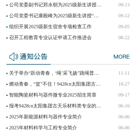
公司党委副书记郑永朝为2025级新生讲授“开学第一课”
09-13
公司党委书记康殿峰为2025级新生讲授“开学第一课”
09-12
组织开展2025级新生宿舍专项检查工作
09-05
召开工程教育专业认证申请工作推进会
08-22
通知公告
MORE
关于举办“跃动青春，‘绳’采飞扬”跳绳普及与竞赛活动的通知
11-11
燃动青春，“篮”不住！9428cn太阳集团古天乐第一届班级篮球赛火热来袭！
10-27
智能陶瓷材料与器件微专业2025招生简章
09-17
报考9428cn太阳集团古天乐材料类专业的N个理由
06-16
2025年新能源材料与器件专业简介
06-06
2025年材料科学与工程专业简介
06-06