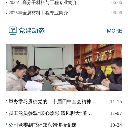
2025年高分子材料与工程专业简介
06-06
2025年金属材料工程专业简介
06-06
党建动态
MORE
举办学习贯彻党的二十届四中全会精神宣讲报告会
11-15
员工党员参观“廉心焕彩 清风聊大”廉洁文化作品展
11-07
公司党委副书记郑永朝讲授党课
10-24