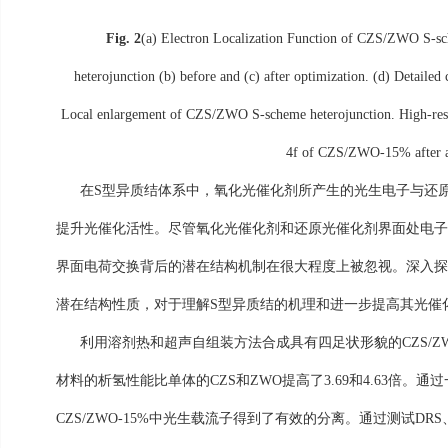
Fig. 2
(a) Electron Localization Function of CZS/ZWO S-s
heterojunction (b) before and (c) after optimization. (d) Detailed
Local enlargement of CZS/ZWO S-scheme heterojunction. High-res
4f of CZS/ZWO-15% after an
在
S
型异质结
体系
中，氧化光催化剂
所
产生的光生电子与还
提升光催化活性。
尽管
氧化光催化剂和还原光催化剂界面
处
电
界面电荷交换背后的潜在结构机制在很大程度上被忽视。深入
潜在结构性质，对于理解
S
型
异质结的机理和进一步提高其光催
利用溶剂
热和超声自组装方法
合成
具有四足
状
形貌的
CZS/Z
材料的析氢性能比单体的
CZS
和
ZWO
提高了
3.69
和
4.63
倍。
通过
CZS/ZWO-15%
中光生载流子得到了有效的分离。通过测试
DRS