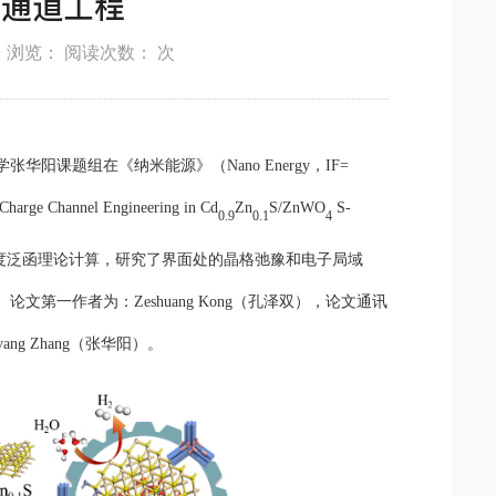
荷通道工程
发布 浏览： 阅读次数：
次
大学张华阳课题组在《纳米能源》（
Nano
E
nergy
，
I
F=
n Charge Channel Engineering in Cd
Zn
S/ZnWO
S-
0.9
0.1
4
度泛函理论
计算，研究了界面处的晶格弛豫和电子局域
。
论文第一作者为：
Zeshuang
K
ong
（孔泽双），论文通讯
yang
Z
hang
（张华阳）。