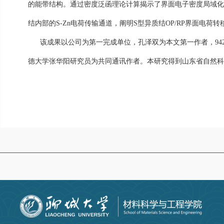
的能带结构
。
通过密度泛函理论
计算揭示了界面电子密度局域
结
内部的
S-Zn
电荷传输
通道，
阐明
S
型异质结
OP/RP
界面电荷转
该成果以公司为第一完成单位，孔泽双为本文第一作者，94
德大学张华阳研究员为共同通讯作者。本研究得到山东省自然