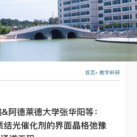
首页
» 教学科研
锡鹏&阿德莱德大学张华阳等：
 S型异质结光催化剂的界面晶格弛豫