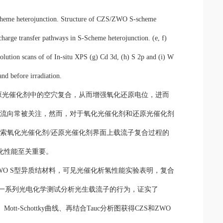
cheme heterojunction. Structure of CZS/ZWO S-scheme
 charge transfer pathway
s
in S-Scheme heterojunction. (e, f)
olution scans
of
of In-s
i
tu XPS (g) Cd 3d, (h) S 2p and (i) W
d before irradiation.
原光催化剂中的空穴复合，从而增强氧化还原电位
，进而
子流向
常被关注
，
然而，对于
氧化光催化剂和还原光催化剂
探索氧化光催化剂
/
还原光催化剂界面上载流子复合过程的
化性能至关重要。
WO S
型异质结
材料
，
可见光催化析
氢性能
实验表明，复合
一系列光电化学测试
分析
光生载流子的
行为，
证实了
、
Mott-Schottky
曲线、再
结合
Tauc
分析
图
获
得
CZS
和
ZWO