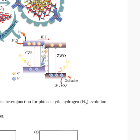
e heterojunction for phtocatalytic hydrogen (H
) evolution
2
er.