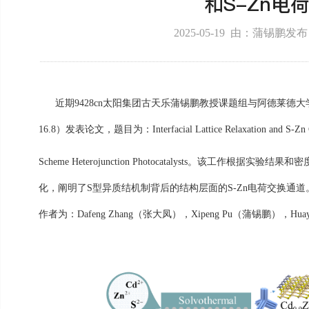
和S-Zn电
2025-05-19 由：蒲锡鹏
近期9428cn太阳集团古天乐蒲锡鹏教授课题组与阿德莱德
16.8
）发表论文，题目为：
Interfacial Lattice Relaxation and S-Z
Scheme Heterojunction Photocatalysts
。该工作根据实验结果和密
化，阐明了
S
型异质结机制背后的结构层
面的
S-Zn
电荷交换通道
作者为：
Dafeng
Z
hang
（张大凤），
Xipeng
P
u
（蒲锡鹏），
Hua