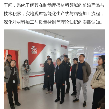
车间，系统了解其在制动摩擦材料领域的前沿产品与
技术积累，实地观摩智能化生产线与精密加工流程，
深化对材料加工与质量控制等理论知识的实践认知。