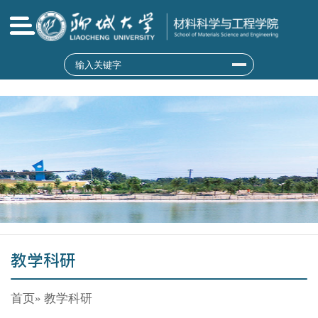
9428cn太阳集团(MACAU)古天乐代言|官
方网站
教学科研
首页
» 教学科研