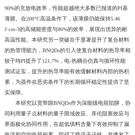
90%的充放电效率，性能超越绝大多数已报道的PI基
薄膜。在200°C高温条件下，该薄膜仍能保持5.46
J·cm-3的高储能密度与86%的效率，展现出优异的耐
高温性能。本研究另一突破在于显著提升了复合材料
的热管理能力，BNQDs的引入使复合材料的热导率相
较于纯PI提升了121.7%，电-热耦合仿真与循环性能
测试证实，提升的热导率能有效缓解材料内部的热积
累，为器件在恶劣条件下的长期循环稳定性提供了坚
实保障。
本研究以宽带隙BNQDs作为深能级电荷陷阱，协
同利用量子点材料的量子限域效应、库伦阻塞效应与
界面极化协同作用，在超低填料含量下有效抑制了漏
电流和空间电荷积累，阻碍了载流子迁移，并诱发了