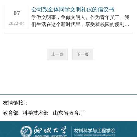
生就业创业政策宣...
公司致全体同学文明礼仪的倡议书
07
学做文明事，争做文明人。作为青年员工，我
2022-04
们生活在这个新时代里，享受着校园的便利，
沐浴着社会的恩惠。作为在校生，我们能回报
给公司的只有尽己之力，在学...
上一页
下一页
友情链接：
教育部
科学技术部
山东省教育厅