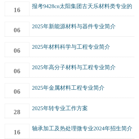
着越来越重要的角色。其中，...
报考9428cn太阳集团古天乐材料类专业的
16
N个理由
2025-06
2025年新能源材料与器件专业简介
06
2025-06
2025年材料科学与工程专业简介
06
2025-06
2025年高分子材料与工程专业简介
06
2025-06
2025年金属材料工程专业简介
06
2025-06
2025年转专业工作方案
28
2025-05
轴承加工及热处理微专业2024年招生简介
16