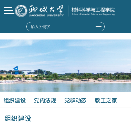
9428cn太阳集团(MACAU)古天乐代言|官
方网站
组织建设
党内法规
党群动态
教工之家
组织建设