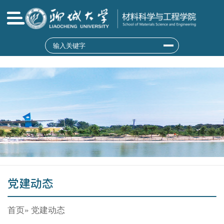
9428cn太阳集团(MACAU)古天乐代言|官
方网站
党建动态
首页
» 党建动态