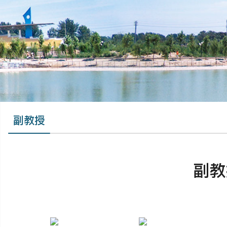
副教授
副教