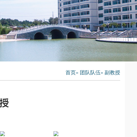
首页
»
团队队伍
» 副教授
授