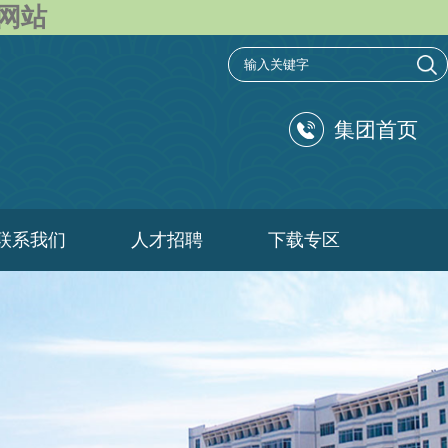
方网站
集团首页
联系我们
人才招聘
下载专区