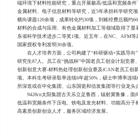
端环境下材料性能研究，重点开展极高/低温和宽频条
金属材料、电子信息材料等研究，近5年承担科学研究项目
横向课题120余项，成果转化约30项，到账经费总额约
材料的合成与应用、有色金属材料加工等领域取得了显
东省科学技术进步二等奖1项。近五年，在NC、AFM等高
国家授权专利发明30余项。
在人才培养方面，公司构建了“科研驱动+实践导向”
研究生87人。员工在“挑战杯”中国老员工创业计划竞
创新创意大赛-材料热处理创新创业赛及iCAN老员工创
项。本科生考研录取率连续6年超50%，硕士申博率连续
所深造或在中化集团、山东国瓷和信发集团等行业龙头
9428cn太阳集团古天乐立足鲁西，辐射冀鲁豫，
低温和宽频条件下压电、铁电及发光材料、功能高分子
高素质创新创业人才，服务区域经济发展。