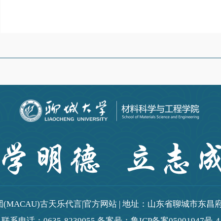
(MACAU)古天乐代言|官方网站 | 地址：山东省聊城市东昌府区
联系电话：0635-8239055 备案号：鲁ICP备案05001947号-4