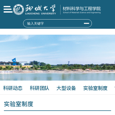
9428cn太阳集团(MACAU)古天乐代言|官
方网站
科研动态
科研团队
大型设备
实验室制度
实验室制度