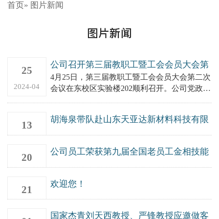
首页
» 图片新闻
图片新闻
公司召开第三届教职工暨工会会员大会第
25
二次会议
4月25日，第三届教职工暨工会会员大会第二次
2024-04
会议在东校区实验楼202顺利召开。公司党政领
导班子全体成员、全体教工80余人参加会议...
胡海泉带队赴山东天亚达新材料科技有限
13
公司调研
2022-05
公司员工荣获第九届全国老员工金相技能
20
大赛一等奖
2020-10
欢迎您！
21
2020-07
国家杰青刘天西教授、严锋教授应邀做客